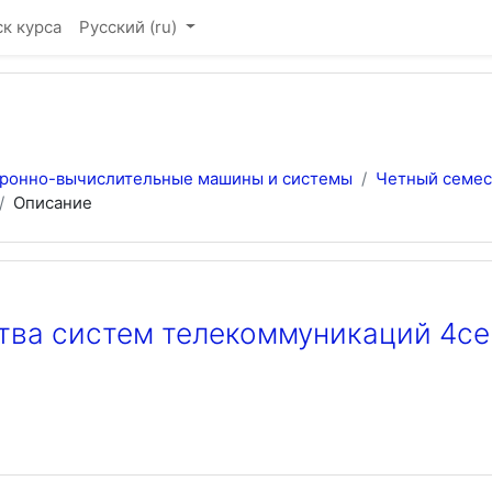
к курса
Русский ‎(ru)‎
тронно-вычислительные машины и системы
Четный семес
Описание
ства систем телекоммуникаций 4с