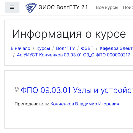
Перейти к основному содержанию
ЭИОС ВолгГТУ 2.1
Боковая панель
Все курсы
Поис
Информация о курсе
В начало
Курсы
ВолгГТУ
ФЭВТ
Кафедра Элек
4с УИУСТ Конченков 09.03.01 ОЗ_С ФПО 000000217
ФПО 09.03.01 Узлы и устрой
Преподаватель:
Конченков Владимир Игоревич