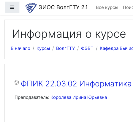
Перейти к основному содержанию
ЭИОС ВолгГТУ 2.1
Боковая панель
Все курсы
Поис
Информация о курсе
В начало
Курсы
ВолгГТУ
ФЭВТ
Кафедра Вычис
ФПИК 22.03.02 Информатика
Преподаватель:
Королева Ирина Юрьевна