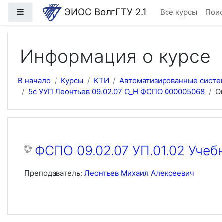
Перейти к основному содержанию
ЭИОС ВолгГТУ 2.1
Боковая панель
Все курсы
Поис
Информация о курсе
В начало
Курсы
КТИ
Автоматизированные систе
5с УУП Леонтьев 09.02.07 О_Н ФСПО 000005068
О
ФСПО 09.02.07 УП.01.02 Учеб
Преподаватель:
Леонтьев Михаил Алексеевич