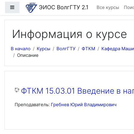
Перейти к основному содержанию
ЭИОС ВолгГТУ 2.1
Боковая панель
Все курсы
Поис
Информация о курсе
В начало
Курсы
ВолгГТУ
ФТКМ
Кафедра Машин
Описание
ФТКМ 15.03.01 Введение в н
Преподаватель:
Гребнев Юрий Владимирович