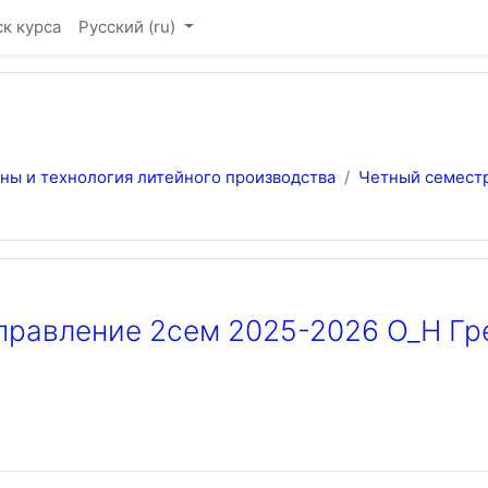
к курса
Русский ‎(ru)‎
ы и технология литейного производства
Четный семест
аправление 2сем 2025-2026 О_Н Гр