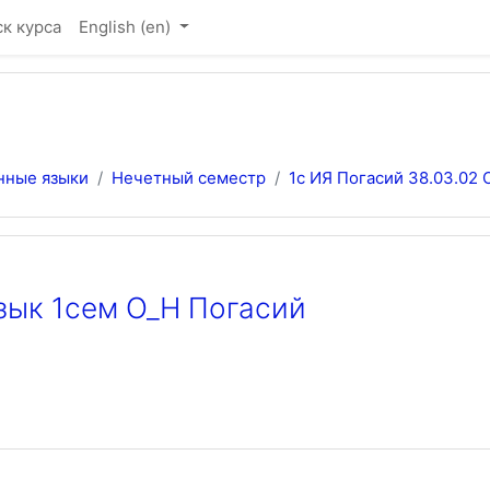
к курса
English ‎(en)‎
нные языки
Нечетный семестр
1с ИЯ Погасий 38.03.02
зык 1сем О_Н Погасий