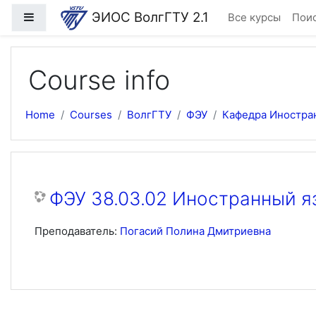
Skip to main content
ЭИОС ВолгГТУ 2.1
Side panel
Все курсы
Поис
Course info
Home
Courses
ВолгГТУ
ФЭУ
Кафедра Иностра
ФЭУ 38.03.02 Иностранный я
Преподаватель:
Погасий Полина Дмитриевна