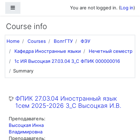
Skip to main content
Side panel
You are not logged in. (
Log in
)
Course info
Home
Courses
ВолгГТУ
ФЭУ
Кафедра Иностранные языки
Нечетный семестр
1с ИЯ Высоцкая 27.03.04 З_С ФПИК 000000016
Summary
ФПИК 27.03.04 Иностранный язык
1сем 2025-2026 З_С Высоцкая И.В.
Преподаватель:
Высоцкая Инна
Владимировна
Преподаватель: