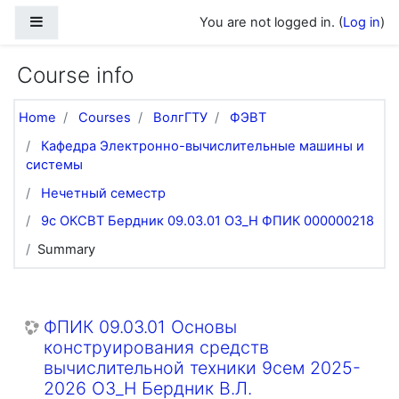
Skip to main content
Side panel
You are not logged in. (
Log in
)
Course info
Home
Courses
ВолгГТУ
ФЭВТ
Кафедра Электронно-вычислительные машины и
системы
Нечетный семестр
9с ОКСВТ Бердник 09.03.01 ОЗ_Н ФПИК 000000218
Summary
ФПИК 09.03.01 Основы
конструирования средств
вычислительной техники 9сем 2025-
2026 ОЗ_Н Бердник В.Л.