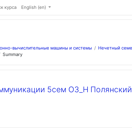
к курса
English ‎(en)‎
ронно-вычислительные машины и системы
Нечетный семе
Summary
оммуникации 5сем ОЗ_Н Полянский