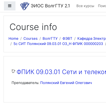
Skip to main content
ЭИОС ВолгГТУ 2.1
Side panel
Все курсы
Поис
Course info
Home
Courses
ВолгГТУ
ФЭВТ
Кафедра Элект
5с СИТ Полянский 09.03.01 ОЗ_Н ФПИК 000000203
ФПИК 09.03.01 Сети и телек
Преподаватель:
Полянский Евгений Олегович