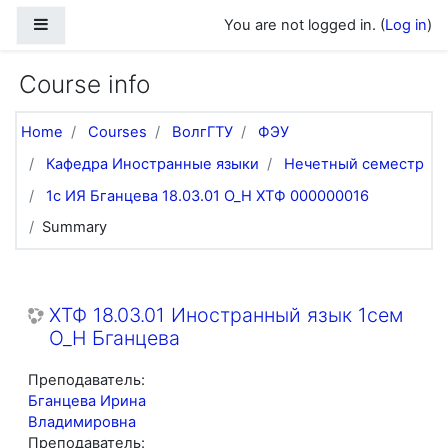
Skip to main content
Side panel
You are not logged in. (
Log in
)
Course info
Home
Courses
ВолгГТУ
ФЭУ
Кафедра Иностранные языки
Нечетный семестр
1с ИЯ Бганцева 18.03.01 О_Н ХТФ 000000016
Summary
ХТФ 18.03.01 Иностранный язык 1сем
О_Н Бганцева
Преподаватель:
Бганцева Ирина
Владимировна
Преподаватель: