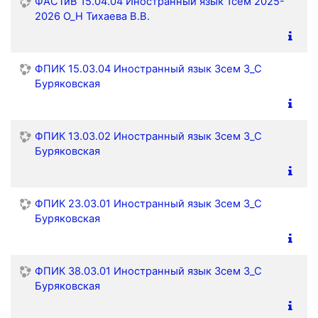
ФАСТиВ 15.04.04 Иностранный язык 1сем 2025-
2026 О_Н Тихаева В.В.
ФПИК 15.03.04 Иностранный язык 3сем З_С
Буряковская
ФПИК 13.03.02 Иностранный язык 3сем З_С
Буряковская
ФПИК 23.03.01 Иностранный язык 3сем З_С
Буряковская
ФПИК 38.03.01 Иностранный язык 3сем З_С
Буряковская