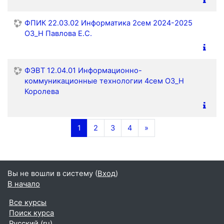
ФПИК 22.03.02 Информатика 2сем 2024-2025
ОЗ_Н Павлова Е.С.
ФЭВТ 12.04.01 Информационно-
коммуникационные технологии 4сем ОЗ_Н
Королева
(текущая)
Далее
1
2
3
4
»
Вы не вошли в систему (
Вход
)
В начало
Все курсы
Поиск курса
Русский ‎(ru)‎